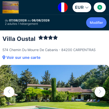
EUR
0
du
07/08/2026
au
08/08/2026
Modifier
2 adultes 1 hébergement
Villa Oustal
574 Chemin Du Mourre De Cabanis - 84200 CARPENTRAS
Voir sur une carte