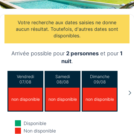
Votre recherche aux dates saisies ne donne
aucun résultat. Toutefois, d'autres dates sont
disponibles.
Arrivée possible pour
2 personnes
et pour
1
nuit
.
Vendredi
Samedi
Dimanche
07/08
08/08
09/08
non disponible
non disponible
non disponible
Lundi
Mardi
Mercredi
Disponible
10/08
11/08
12/08
Non disponible