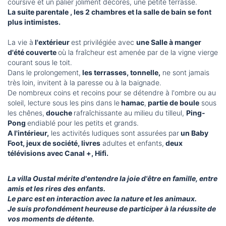
coursive et un palier joliment décorés, une petite terrasse.
La suite parentale , les 2 chambres et la salle de bain se font
plus intimistes.
La vie à
l'extérieur
est privilégiée avec
une Salle à manger
d'été couverte
où la fraîcheur est amenée par de la vigne vierge
courant sous le toit.
Dans le prolongement,
les terrasses, tonnelle,
ne sont jamais
très loin, invitent à la paresse ou à la baignade.
De nombreux coins et recoins pour se détendre à l'ombre ou au
soleil, lecture sous les pins dans le
hamac
,
partie de boule
sous
les chênes,
douche
rafraîchissante au milieu du tilleul,
Ping-
Pong
endiablé pour les petits et grands.
A l'intérieur,
les activités ludiques sont assurées par
un Baby
Foot, jeux de société, livres
adultes et enfants,
deux
télévisions avec Canal +, Hifi.
La villa Oustal mérite d'entendre la joie d'être en famille, entre
amis et les rires des enfants.
Le parc est en interaction avec la nature et les animaux.
Je suis profondément heureuse de participer à la réussite de
vos moments de détente.