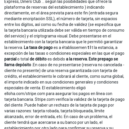
Express, Diners Club ... según las posibilidades que ofrece la
plataforma de reservas del establecimiento ) indicando
directamente, en el área prevista para este fin (entrada segura
mediante encriptación SSL), el número de tarjeta, sin espacios
entre los dígitos, así como su fecha de validez (se especifica que
la tarjeta bancaria utilizada debe ser válida en tiempo de consumo
del servicio) y el criptograma visual. Debe presentarse en el
establecimiento con la tarjeta bancaria que le permitió garantizar
la reserva.
La tasa de pago
es a établissemen
t
l
t la estancia, a
excepción de las tasas o condiciones especiales en las que el pago
parcial
o total
de débito
es debido
a la reserva.
Este prepago se
llama depósito
.En caso de no presentarse (reserva no cancelada -
cliente no presente) de una reserva garantizada con tarjeta de
crédito, el establecimiento le cobrará al cliente, como suma global,
el importe indicado en sus condiciones generales y condiciones
especiales de venta. El establecimiento eligió
elloha.com/stripe.com para asegurar los pagos en línea con
tarjeta bancaria. Stripe.com verifica la validez de la tarjeta de pago
del cliente. Puede haber un rechazo de la tarjeta de pago por
varias razones: tarjeta robada, tarjeta bloqueada, límite
alcanzado, error de entrada, etc. En caso de un problema, el
cliente tendrá que acercarse a su banco por un lado, el
establecimiento por otro lado para confirmar su reserva y su