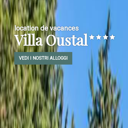
location de vacances
Villa Oustal
VEDI I NOSTRI ALLOGGI